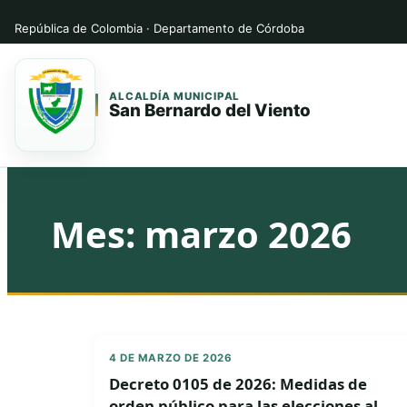
República de Colombia · Departamento de Córdoba
ALCALDÍA MUNICIPAL
San Bernardo del Viento
Saltar
Saltar
al
al
contenido
contenido
Mes:
marzo 2026
principal
4 DE MARZO DE 2026
Decreto 0105 de 2026: Medidas de
orden público para las elecciones al