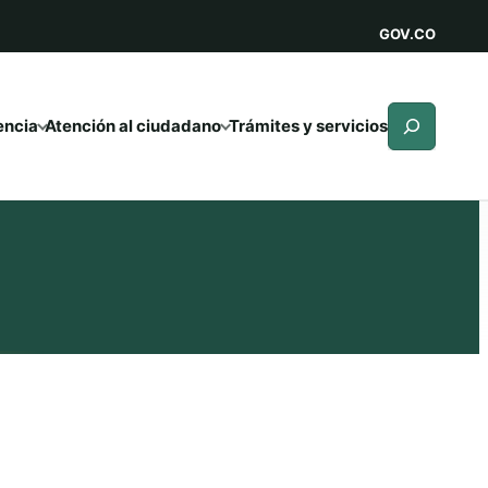
GOV.CO
Buscar
encia
Atención al ciudadano
Trámites y servicios