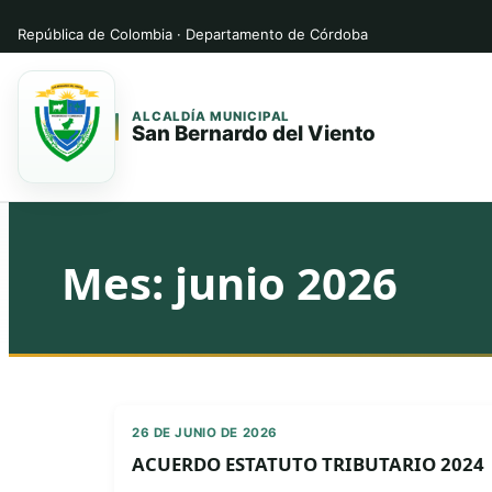
República de Colombia · Departamento de Córdoba
ALCALDÍA MUNICIPAL
San Bernardo del Viento
Saltar
Saltar
al
al
contenido
contenido
Mes:
junio 2026
principal
26 DE JUNIO DE 2026
ACUERDO ESTATUTO TRIBUTARIO 2024