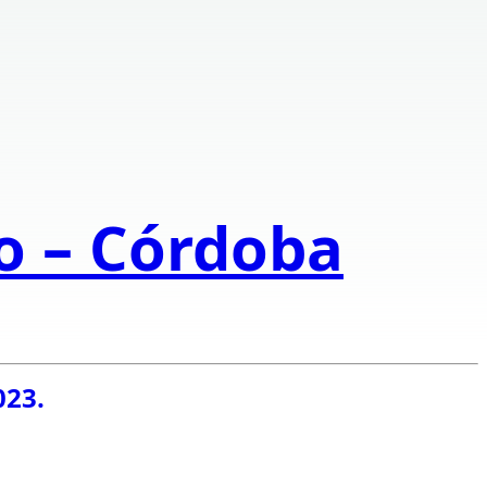
to – Córdoba
023.