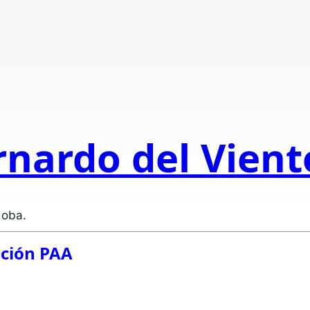
rnardo del Vien
doba.
ación PAA