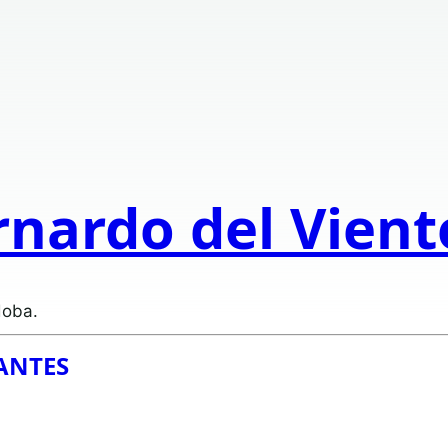
rnardo del Vien
doba.
ANTES