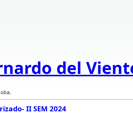
rnardo del Vien
doba.
izado- II SEM 2024