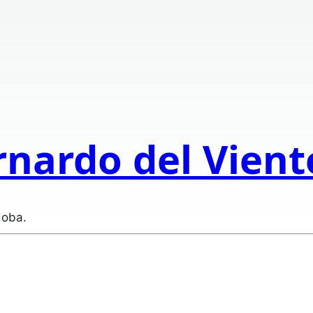
rnardo del Vien
doba.