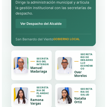
Dirige la administración municipal y articula
la gestión institucional con las secretarías de
despacho.
Ver Despacho del Alcalde
San Bernardo del Viento
GOBIERNO LOCAL
SECRETA
RIO DE
SECRETA
DESARRO
RIO DEL
LLO
INTERIOR
ECONÓMI
Manuel
CO
Madariaga
Over
Morelos
SECRETA
SECRETA
RIA DE
RIA DE
PLANEAC
SALUD
IÓN
Natalia
Ramona
Ortiz
Vargas