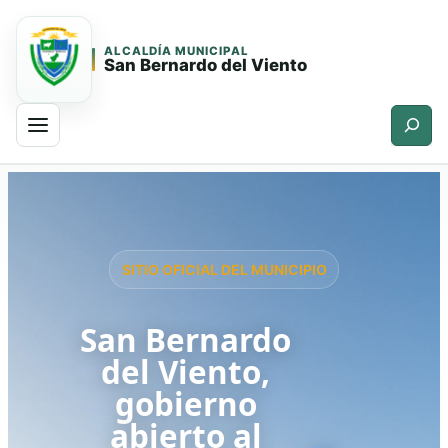
ALCALDÍA MUNICIPAL
San Bernardo del Viento
Buscar
Saltar
Saltar
al
al
contenido
contenido
principal
SITIO OFICIAL DEL MUNICIPIO
San Bernardo
del Viento,
gobierno
abierto al