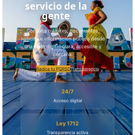
servicio de la
gente
Consulta trámites, documentos,
noticias e información pública desde
una sede digital clara, accesible y
cercana.
Radica tu PQRSD
Transparencia
24/7
Acceso digital
Ley 1712
Transparencia activa